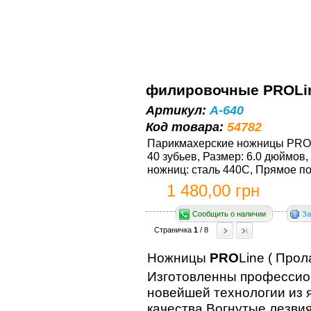
филировочные PRОLine
Артикул:
A-640
Код товара:
54782
Парикмахерские ножницы PRОLi
40 зубьев, Размер: 6.0 дюймов
ножниц: сталь 440C, Прямое пол
1 480,00 грн
Сообщить о наличии
За
Страничка
1
/ 8
Ножницы
PRО
Line ( Прол
Изготовленны профессио
новейшей технологии из 
качества.Вогнутые лезви