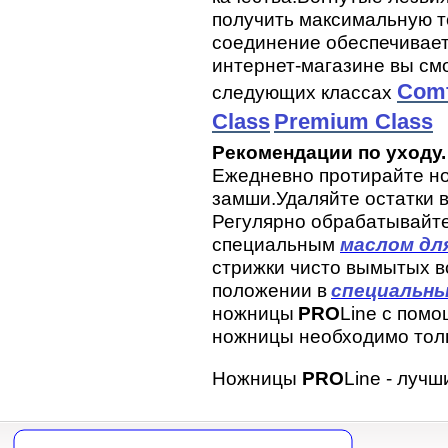
получить максимальную т
соединение обеспечивает
интернет-магазине вы см
Comf
следующих классах
Class
Premium Class
Рекомендации по уходу.
Ежедневно протирайте но
замши.Удаляйте остатки в
Регулярно обрабатывайте
специальным
маслом дл
стрижки чисто вымытых в
положении в
специальны
ножницы
PRО
Line
с помо
ножницы необходимо толь
Ножницы
PRО
Line - луч