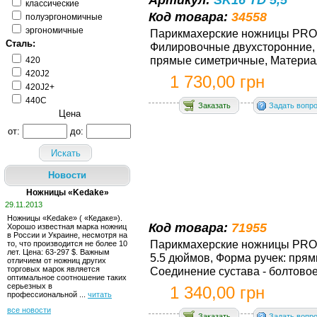
Артикул:
SK16 TD 5,5"
классические
Код товара:
34558
полуэргономичные
эргономичные
Парикмахерские ножницы PRОLi
Сталь:
Филировочные двухсторонние, 3
прямые симетричные, Материал 
420
420J2
1 730,00 грн
420J2+
440С
Заказать
Задать вопр
Цена
от:
до:
Искать
Новости
Ножницы «Kedake»
29.11.2013
Ножницы «Kedake» ( «Кедаке»). 
Код товара:
71955
Хорошо известная марка ножниц 
в России и Украине, несмотря на
Парикмахерские ножницы PRОLi
то, что производится не более 10
лет. Ценa: 63-297 $. Важным
5.5 дюймов, Форма ручек: пря
отличием от ножниц других
торговых марок является
Соединение сустава - болтовое,
оптимальное соотношение таких
серьезных в
1 340,00 грн
профессиональной ...
читать
все новости
Заказать
Задать вопр