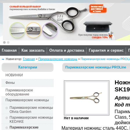
Главная
Как заказать
Оплата и доставка
Гарантия и сервис
Навигатор: 
Главная
> 
Парикмахерские ножницы
> 
Парикмахерские ножницы PROLi
Категории
Парикмахерские ножницы PROLine
НОВИНКИ
Ножн
Фены
SK19
Парикмахерское
оборудование
Арти
Парикмахерские ножницы
Код 
Парикмахерские ножницы 
Парик
Olivia Garden
Class, 
Парикмахерские ножницы 
Нет в наличии
KEDAKE
дюймов
Парикмахерские 
Материал ножниц: сталь 440C, 