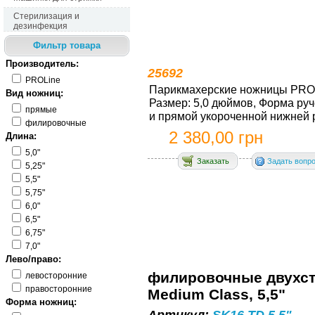
Стерилизация и
дезинфекция
Фильтр товара
Производитель:
25692
PROLine
Парикмахерские ножницы PRОLi
Вид ножниц:
Размер: 5,0 дюймов, Форма руч
прямые
и прямой укороченной нижней ру
филировочные
2 380,00 грн
Длина:
5,0"
Заказать
Задать вопр
5,25"
5,5"
5,75"
6,0"
6,5"
6,75"
7,0"
Лево/право:
филировочные двухст
левосторонние
правосторонние
Medium Class, 5,5"
Форма ножниц: