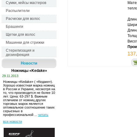
Сумки, кейсы мастеров
Матер
тепл
Распылители
Расчески для волос
Длин
Шири
Брашинги
Длина
Щетки для волос
Толщ
Висот
Машинки для стрижки
Прои
Стерилизация и
137,
дезинфекция
Новости
Ножницы «Kedake»
29.11.2013
Ножницы «Kedake» ( «Кедаке»). 
Хорошо известная марка ножниц 
в России и Украине, несмотря на
то, что производится не более 10
лет. Ценa: 63-297 $. Важным
отличием от ножниц других
торговых марок является
оптимальное соотношение таких
серьезных в
профессиональной ...
читать
все новости