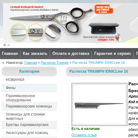
Главная
Как заказать
Оплата и доставка
Гарантия и сервис
Навигатор: 
Главная
> 
Расчески Triumph
> 
Расческа TRIUMPH IONICLine 16
Категории
Расческа TRIUMPH IONICLine 16
НОВИНКИ
Рас
Фены
Бре
Парикмахерское
Арти
оборудование
Код 
Парикмахерские ножницы
Расче
начёс
Ножницы для стрижки
животных
Для и
испо
Бритвы парикмахерские
Есть в наличии
обес
Аксессуары для ножниц
Оставить отзыв
расч