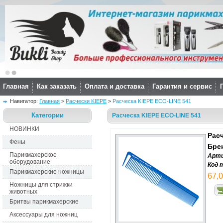
Главная
Как заказать
Оплата и доставка
Гарантия и сервис
Навигатор: 
Главная
> 
Расчески KIEPE
> 
Расческа KIEPE ECO-LINE 541
Категории
Расческа KIEPE ECO-LINE 541
НОВИНКИ
Расч
Фены
Бре
Парикмахерское
Арти
оборудование
Код 
Парикмахерские ножницы
67,0
Ножницы для стрижки
животных
Бритвы парикмахерские
Аксессуары для ножниц