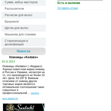
Сумки, кейсы мастеров
Есть в наличии
Оставить отзыв
Распылители
Расчески для волос
Брашинги
Щетки для волос
Машинки для стрижки
Стерилизация и
дезинфекция
Новости
Ножницы «Kedake»
29.11.2013
Ножницы «Kedake» ( «Кедаке»). 
Хорошо известная марка ножниц 
в России и Украине, несмотря на
то, что производится не более 10
лет. Ценa: 63-297 $. Важным
отличием от ножниц других
торговых марок является
оптимальное соотношение таких
серьезных в
профессиональной ...
читать
все новости