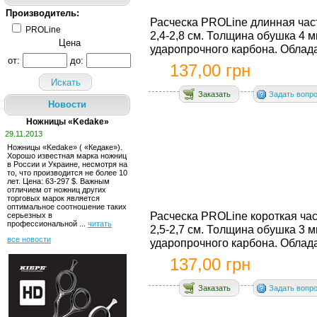
Производитель:
Расческа PROLine длинная час
PROLine
2,4-2,8 см. Толщина обушка 4 м
Цена
ударопрочного карбона. Обладае
от:
до:
137,00 грн
Искать
Заказать
Задать вопр
Новости
Ножницы «Kedake»
29.11.2013
Ножницы «Kedake» ( «Кедаке»). 
Хорошо известная марка ножниц 
в России и Украине, несмотря на
то, что производится не более 10
лет. Ценa: 63-297 $. Важным
отличием от ножниц других
торговых марок является
оптимальное соотношение таких
Расческа PROLine короткая час
серьезных в
профессиональной ...
читать
2,5-2,7 см. Толщина обушка 3 м
все новости
ударопрочного карбона. Обладае
137,00 грн
Заказать
Задать вопр