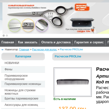
Главная
Как заказать
Оплата и доставка
Гарантия и сервис
Навигатор: 
Главная
> 
Расчески для волос
> 
Расчески PROLine
Категории
Расчески PROLine
НОВИНКИ
Расч
Фены
Арти
Парикмахерское
оборудование
Код 
Парикмахерские ножницы
Расчес
Ножницы для стрижки
рабоча
животных
мм. Ра
Бритвы парикмахерские
Есть в наличии
удароп
Аксессуары для ножниц
137,00 грн