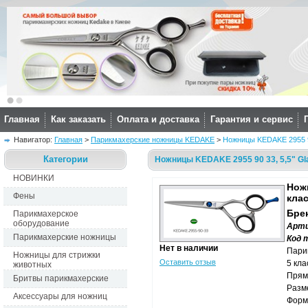
Главная
Как заказать
Оплата и доставка
Гарантия и сервис
Навигатор: 
Главная
> 
Парикмахерские ножницы KEDAKE
> 
Ножницы KEDAKE 2955 90 
Категории
Ножницы KEDAKE 2955 90 33, 5,5" Gla
НОВИНКИ
Ножн
Фены
кла
Бре
Парикмахерское
оборудование
Арти
Парикмахерские ножницы
Код 
Нет в наличии
Пари
Ножницы для стрижки
Оставить отзыв
5 кла
животных
Прям
Бритвы парикмахерские
Разме
Аксессуары для ножниц
Форма