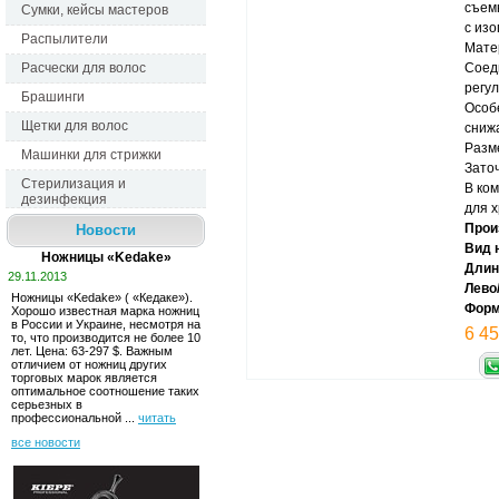
съем
Сумки, кейсы мастеров
с изо
Распылители
Мате
Расчески для волос
Соед
регул
Брашинги
Особ
Щетки для волос
сниж
Разм
Машинки для стрижки
Заточ
Стерилизация и
В ком
дезинфекция
для 
Прои
Новости
Вид 
Ножницы «Kedake»
Длин
29.11.2013
Лево/
Ножницы «Kedake» ( «Кедаке»). 
Форм
Хорошо известная марка ножниц 
в России и Украине, несмотря на
6 45
то, что производится не более 10
лет. Ценa: 63-297 $. Важным
отличием от ножниц других
торговых марок является
оптимальное соотношение таких
серьезных в
профессиональной ...
читать
все новости